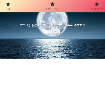
top
お問い合わせ
サイトマップ
アニメから政治まで。一般ピープーdatukoのブログ
脱弧の月