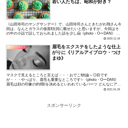
若い人たちは、昭和が好き？
《山田玲司のヤングサンデー》で、山田玲司さんときたがわ翔さん今
回は、なんとガラスの仮面❗次回に載せたいと思いますが、今回はそ
の中の小話で話しておられました話を少し🤗《photo・OーDAN》 タ
イムトラベルするなら？ あなたはいつの時代に行...
2020.12.18
眉毛をエクステをしたような仕上
アフィリエイト
がりに《リアルアイブロウ・つけ
まゆ》
マスクで見えるところと言えば・・・おでこ❗勿論～🙄目です
が・・・やっぱり、眉毛も重要なところです✨《photo・OーDAN》
眉毛は顔の印象の約8割を決めるといわれているパーツ どんなにアイ
メイクやリップがバッチリでも、眉毛が違うだけでがら...
2021.01.29
スポンサーリンク