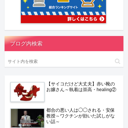
ブログ内検索
【サイコだけど大丈夫】赤い靴の
お嬢さん～執着は崇高・healing②
都合の悪い人は◯◯される・安保
教授～ワクチンが効いた試しがな
い話～