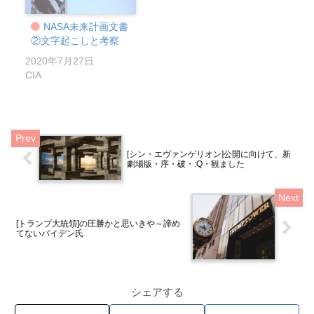
NASA未来計画文書
②文字起こしと考察
2020年7月27日
CIA
[シン・エヴァンゲリオン]公開に向けて、新
劇場版・序・破・:Q・観ました
[トランプ大統領]の圧勝かと思いきや～諦め
てないバイデン氏
シェアする