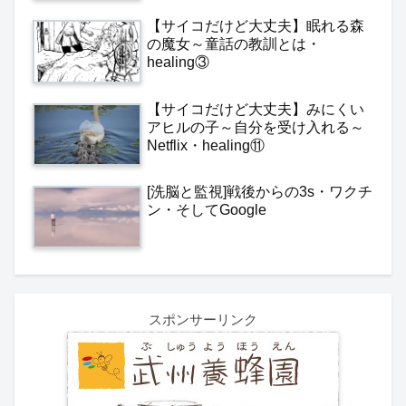
【サイコだけど大丈夫】眠れる森
の魔女～童話の教訓とは・
healing③
【サイコだけど大丈夫】みにくい
アヒルの子～自分を受け入れる～
Netflix・healing⑪
[洗脳と監視]戦後からの3s・ワクチ
ン・そしてGoogle
スポンサーリンク