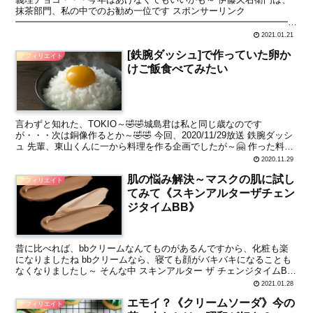
抹茶部門、私の中でのお勧め一位です スポンサーリンク
━━━━━━━━━━━━━━━━━━━━━━━━━━━━━━━
━━━┏━━┓┃＼／┃ ～ 抹茶スイーツ・宇治茶 伊藤久右衛門...
2021.01.21
[鉄腕ダッシュ]で作っていた卵か
アフィリエイト
けご飯食べてみたい
言わずと知れた、TOKIO～🤣🤣城島君は私と同じ歳なのです
が・・・次は銅像作るとか～🤣🤣 今回、2020/11/29放送 鉄腕ダッシ
ュ 先輩、東山くんに一から料理を作る企画でしたが～🤗 作った料理
も去ることながらですが 卵かけご飯 卵黄だけ...
2020.11.29
肌の悩み解決～マスクの肌に試し
アフィリエイト
てみて《スキンアルターザチェン
ジタイムBB》
昔に比べれば、bbクリームなんてものがあるんですから、化粧も楽
になりましたね bbクリームなら、寝ても顔がバキバキになることも
なくなりましたし～ そんな中 スキンアルター ザ チェンジタイムBB
スポンサーリンク これ1本で、メイクも下地も...
2021.01.28
エモイ？《クリームソーダ》今の
アフィリエイト