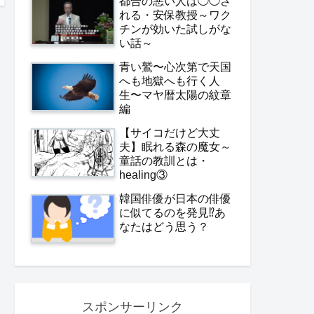
都合の悪い人は◯◯さ
れる・安保教授～ワク
チンが効いた試しがな
い話～
青い鷲〜心次第で天国
へも地獄へも行く人
生〜マヤ暦太陽の紋章
編
【サイコだけど大丈
夫】眠れる森の魔女～
童話の教訓とは・
healing③
韓国俳優が日本の俳優
に似てるのを発見⁉️あ
なたはどう思う？
スポンサーリンク