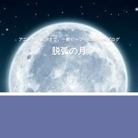
アニメから政治まで。一般ピープーdatukoのブログ
脱弧の月