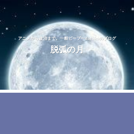
アニメから政治まで。一般ピープーdatukoのブログ
脱弧の月