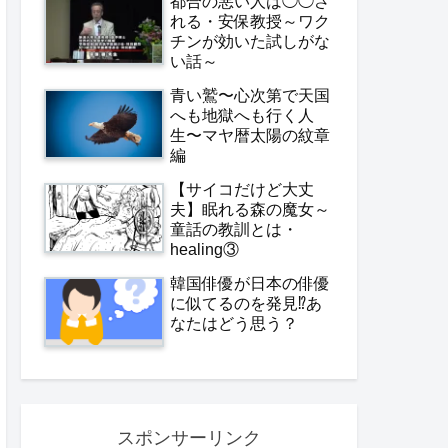
都合の悪い人は◯◯さ
れる・安保教授～ワク
チンが効いた試しがな
い話～
青い鷲〜心次第で天国
へも地獄へも行く人
生〜マヤ暦太陽の紋章
編
【サイコだけど大丈
夫】眠れる森の魔女～
童話の教訓とは・
healing③
韓国俳優が日本の俳優
に似てるのを発見⁉️あ
なたはどう思う？
スポンサーリンク