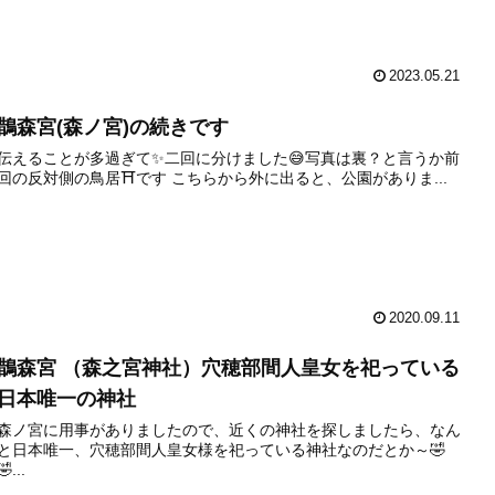
2023.05.21
鵲森宮(森ノ宮)の続きです
伝えることが多過ぎて✨二回に分けました😅写真は裏？と言うか前
回の反対側の鳥居⛩️です こちらから外に出ると、公園がありま...
2020.09.11
鵲森宮 （森之宮神社）穴穂部間人皇女を祀っている
日本唯一の神社
森ノ宮に用事がありましたので、近くの神社を探しましたら、なん
と日本唯一、穴穂部間人皇女様を祀っている神社なのだとか～🤣
🤣...