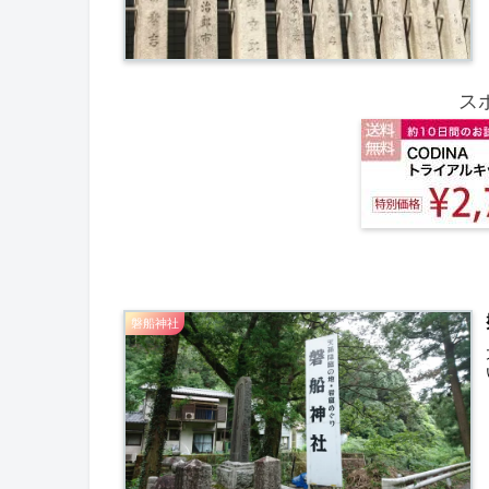
ス
磐船神社