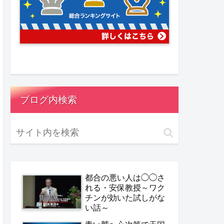
ブログ内検索
都合の悪い人は◯◯さ
れる・安保教授～ワク
チンが効いた試しがな
い話～