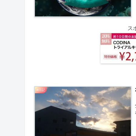
ス
#日記