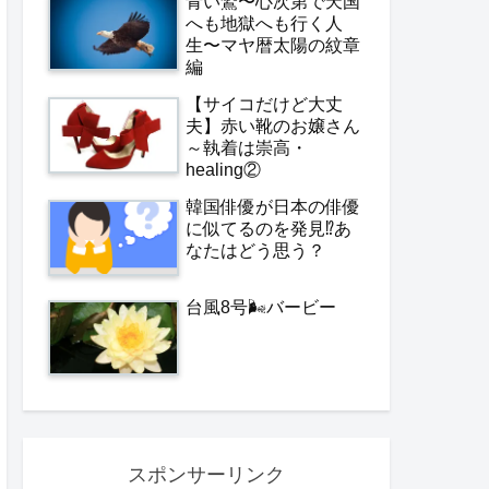
青い鷲〜心次第で天国
へも地獄へも行く人
生〜マヤ暦太陽の紋章
編
【サイコだけど大丈
夫】赤い靴のお嬢さん
～執着は崇高・
healing②
韓国俳優が日本の俳優
に似てるのを発見⁉️あ
なたはどう思う？
台風8号🌬️バービー
スポンサーリンク