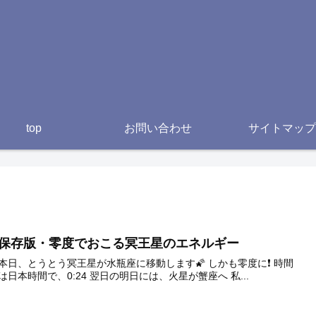
top
お問い合わせ
サイトマップ
保存版・零度でおこる冥王星のエネルギー
本日、とうとう冥王星が水瓶座に移動します🌠 しかも零度に❗ 時間
は日本時間で、0:24 翌日の明日には、火星が蟹座へ 私...