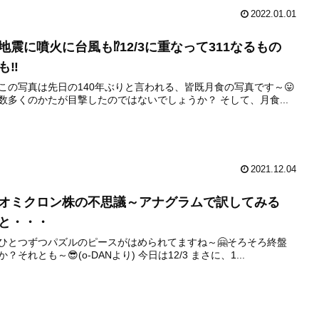
2022.01.01
地震に噴火に台風も⁉️12/3に重なって311なるもの
も‼️
この写真は先日の140年ぶりと言われる、皆既月食の写真です～😛
数多くのかたが目撃したのではないでしょうか？ そして、月食...
2021.12.04
オミクロン株の不思議～アナグラムで訳してみる
と・・・
ひとつずつパズルのピースがはめられてますね～🤗そろそろ終盤
か？それとも～😎(o-DANより) 今日は12/3 まさに、1...