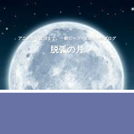
アニメから政治まで。一般ピープーdatukoのブログ
脱弧の月