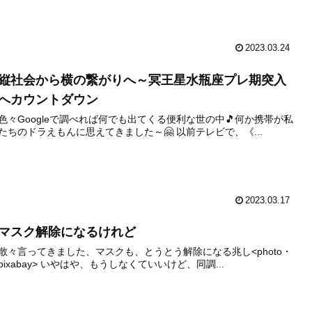
2023.03.24
縦社会から横の繋がりへ～冥王星水瓶座プレ期突入
へカウントダウン
色々Googleで調べれば何でも出てくる便利な世の中🎵何か携帯が私
たちのドラえもんに思えてきました～🤗 以前テレビで、《...
2023.03.17
マスク解除になるけれど
散々言ってきました、マスクも、とうとう解除になる兆し<photo・
pixabay> いやはや、もうしなくていいけど、同調...