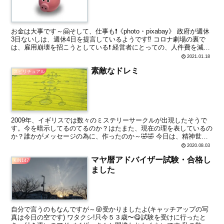
お金は大事です～🤗そして、仕事も❗《photo・pixabay》 政府が週休
3日ないしは、週休4日を提言しているようです⁉️ コロナ劇場の裏で
は、雇用崩壊を招こうとしている❗ 経営者にとっての、人件費を減ら
すためなのか？ 第一次安倍内閣の時...
2021.01.18
素敵なドレミ
スピリチュアル
2009年、イギリスでは数々のミステリーサークルが出現したそうで
す。今を暗示してるのてるのか？はたまた、現在の理を表しているの
か？誰かがメッセージの為に、作ったのか～🤣🤣 今日は、精神世界
の鉄人様のblogから、紹介したいと思います。 これ...
2020.08.03
マヤ暦アドバイザー試験・合格し
KIN147
ました
自分で言うのもなんですが～😜受かりましたよ(キャッチアップの写
真は今日の空です) ワタクシ!只今５３歳〜😋試験を受けに行ったと