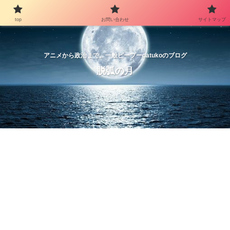
top
お問い合わせ
サイトマップ
アニメから政治まで。一般ピープーdatukoのブログ
脱弧の月