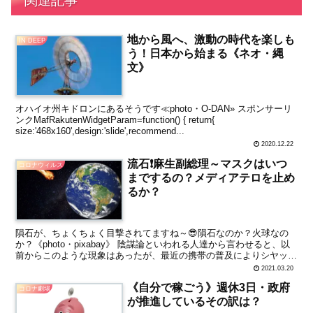
関連記事
地から風へ、激動の時代を楽しも
IN DEEP
う！日本から始まる《ネオ・縄
文》
オハイオ州キドロンにあるそうです≪photo・O-DAN» スポンサーリ
ンクMafRakutenWidgetParam=function() { return{
size:'468x160',design:'slide',recommend...
2020.12.22
流石❗麻生副総理～マスクはいつ
コロナウィルス
までするの？メディアテロを止め
るか？
隕石が、ちょくちょく目撃されてますね～😎隕石なのか？火球なの
か？《photo・pixabay》 陰謀論といわれる人達から言わせると、以
前からこのような現象はあったが、最近の携帯の普及によりシヤッタ
ーチャンスが各々にあるために増えたと思うよう...
2021.03.20
《自分で稼ごう》週休3日・政府
コロナ劇場
が推進しているその訳は？