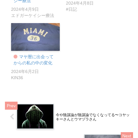
シー療法
2024年4月8日
2024年4月9日
#日記
エドガーケイシー療法
マヤ暦に出会って
からの私の中の変化
2024年6月2日
KIN36
今や陰謀論が陰謀論でなくなってる〜コヤッ
キーさんとウマヅラさん