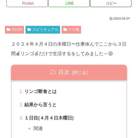
Pocket
LINE
コピー
2024.04.07
KIN36
スピリチュアル
マヤ暦
２０２４年４月４日の木曜日〜仕事休んでここから３日
間🍎リンゴ🍏だけで生活するをしてみました～😜
目次
リンゴ断食とは
結果から言うと
１日目(４月４日木曜日)
関連