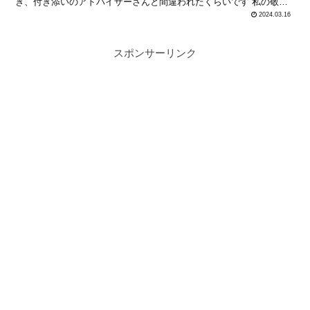
き、付き添いのアドバイザーさんと間違われたくらいです 私の敬愛
する、のブログです 私のことが書いてありました!(し...
2024.03.16
スポンサーリンク