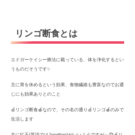
リンゴ断食とは
エドガーケイシー療法に載っている、体を浄化するとい
うものだそうです✨
主に胃を休めるという効果、食物繊維も豊富なのでお通
じにも効果ありとのこと
🍏リンゴ断食🍎なので、その名の通り🍏リンゴ🍎のみで
生活します
主に紅玉(英語ではJonathan)がいいようですが～😓🍏リ