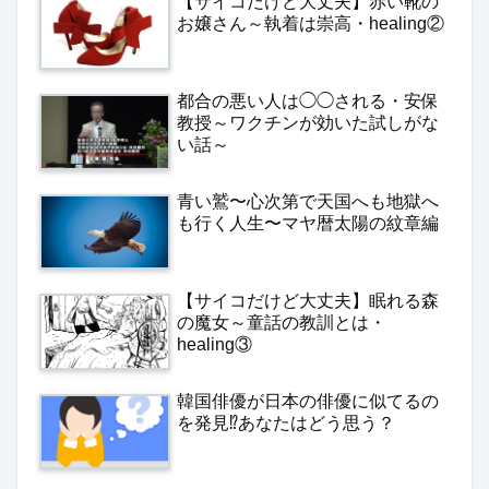
【サイコだけど大丈夫】赤い靴の
お嬢さん～執着は崇高・healing②
都合の悪い人は◯◯される・安保
教授～ワクチンが効いた試しがな
い話～
青い鷲〜心次第で天国へも地獄へ
も行く人生〜マヤ暦太陽の紋章編
【サイコだけど大丈夫】眠れる森
の魔女～童話の教訓とは・
healing③
韓国俳優が日本の俳優に似てるの
を発見⁉️あなたはどう思う？