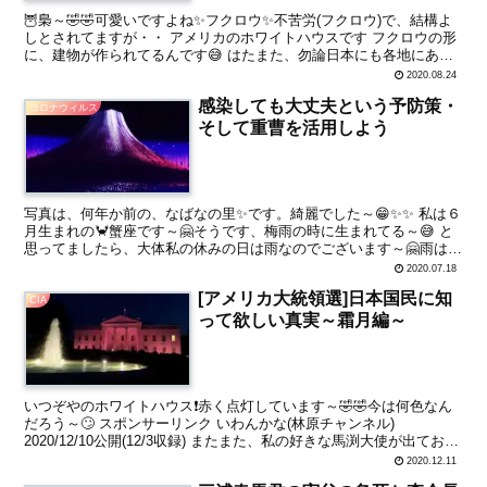
🦉梟～🤣🤣可愛いですよね✨フクロウ✨不苦労(フクロウ)で、結構よ
しとされてますが・・ アメリカのホワイトハウスです フクロウの形
に、建物が作られてるんです😅 はたまた、勿論日本にも各地にあり
ますが～🤣🤣 もっぱら、有名なのが～🤗 東京の山手...
2020.08.24
感染しても大丈夫という予防策・
コロナウィルス
そして重曹を活用しよう
写真は、何年か前の、なばなの里✨です。綺麗でした～😁✨✨ 私は６
月生まれの🦀蟹座です～🤗そうです、梅雨の時に生まれてる～😅 と
思ってましたら、大体私の休みの日は雨なのでございます～🤗雨は好
きなので、いいんですけど～👊😆🎵 雨女～🤗いやいや、...
2020.07.18
[アメリカ大統領選]日本国民に知
CIA
って欲しい真実～霜月編～
いつぞやのホワイトハウス❗赤く点灯しています～🤣🤣今は何色なん
だろう～🙄 スポンサーリンク いわんかな(林原チャンネル)
2020/12/10公開(12/3収録) またまた、私の好きな馬渕大使が出ており
ます🎵 まずは、ご覧いただきたい 加藤...
2020.12.11