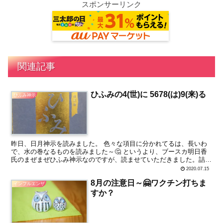
スポンサーリンク
関連記事
ひふみの4(世)に 5678(は)9(来)る
ひふみ神示
昨日、日月神示を読みました。 色々な項目に分かれてるは、長いわ
で、水の巻なるものを読みました～🤔 というより、ブースカ明日香
氏のまぜまぜひふみ神示なのですが、読ませていただきました。詰ま
りながら(つまったりしてはいけないようですが😅)たどた...
2020.07.15
8月の注意日～🤗ワクチン打ちま
インフルエンザ
すか？