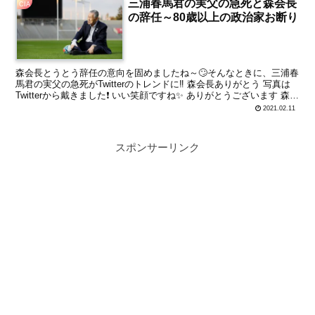
三浦春馬君の実父の急死と森会長
CIA
の辞任～80歳以上の政治家お断り
森会長とうとう辞任の意向を固めましたね～🙄そんなときに、三浦春
馬君の実父の急死がTwitterのトレンドに‼️ 森会長ありがとう 写真は
Twitterから戴きました❗ いい笑顔ですね✨ ありがとうございます 森会
長、ラグビーの日本開催に力を...
2021.02.11
スポンサーリンク