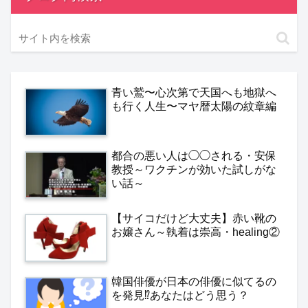
青い鷲〜心次第で天国へも地獄へ
も行く人生〜マヤ暦太陽の紋章編
都合の悪い人は◯◯される・安保
教授～ワクチンが効いた試しがな
い話～
【サイコだけど大丈夫】赤い靴の
お嬢さん～執着は崇高・healing②
韓国俳優が日本の俳優に似てるの
を発見⁉️あなたはどう思う？