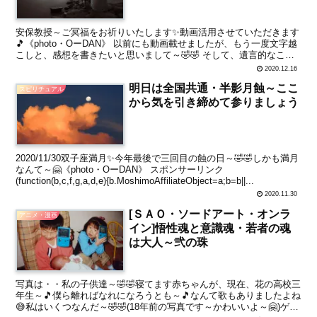
安保教授～ご冥福をお祈りいたします✨動画活用させていただきます
🎵《photo・OーDAN》 以前にも動画載せましたが、もう一度文字越
こしと、感想を書きたいと思いまして～🤣🤣 そして、遺言的なこの
感じ スポンサーリンク 世界的免疫学者・安保教...
2020.12.16
明日は全国共通・半影月蝕～ここ
スピリチュアル
から気を引き締めて参りましょう
2020/11/30双子座満月✨今年最後で三回目の蝕の日～🤣🤣しかも満月
なんて～🤗《photo・OーDAN》 スポンサーリンク
(function(b,c,f,g,a,d,e){b.MoshimoAffiliateObject=a;b=b||...
2020.11.30
[ＳＡＯ・ソードアート・オンラ
アニメ・漫画
イン]悟性魂と意識魂・若者の魂
は大人～弐の珠
写真は・・私の子供達～🤣🤣寝てます赤ちゃんが、現在、花の高校三
年生～🎵僕ら離ればなれになろうとも～🎵なんて歌もありましたよね
😅私はいくつなんだ～🤣🤣(18年前の写真です～かわいいよ～🤗)ゲー