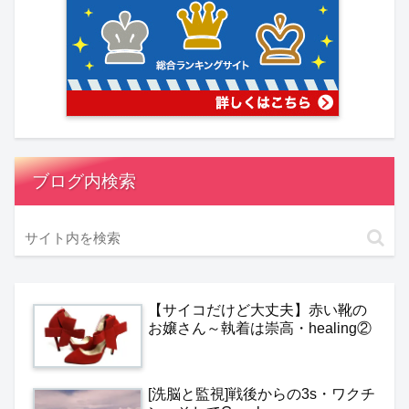
ブログ内検索
【サイコだけど大丈夫】赤い靴の
お嬢さん～執着は崇高・healing②
[洗脳と監視]戦後からの3s・ワクチ