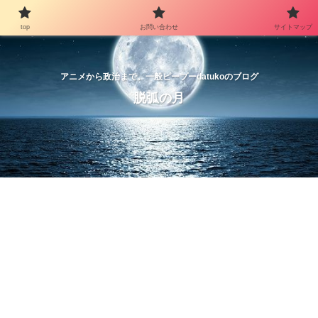
top
お問い合わせ
サイトマップ
アニメから政治まで。一般ピープーdatukoのブログ
脱弧の月