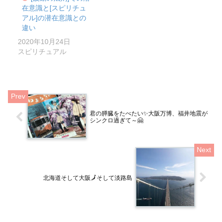
在意識と[スピリチュ
アル]の潜在意識との
違い
2020年10月24日
スピリチュアル
君の膵臓をたべたい✨大阪万博、福井地震が
シンクロ過ぎて～🤗
北海道そして大阪🗾そして淡路島