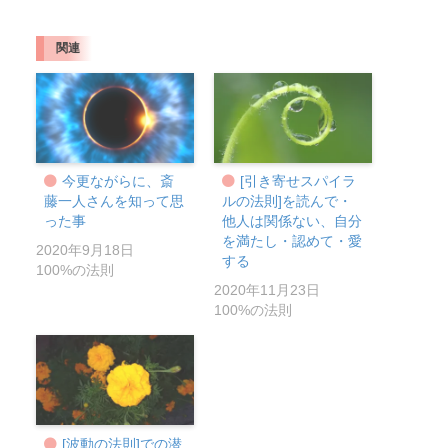
関連
今更ながらに、斎
[引き寄せスパイラ
藤一人さんを知って思
ルの法則]を読んで・
った事
他人は関係ない、自分
を満たし・認めて・愛
2020年9月18日
する
100%の法則
2020年11月23日
100%の法則
[波動の法則]での潜