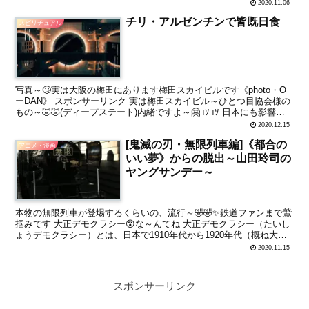
ムボーイですよ～😎 前回、の説明で終わってしまいま...
2020.11.06
チリ・アルゼンチンで皆既日食
スピリチュアル
写真～🙄実は大阪の梅田にあります梅田スカイビルです《photo・O
ーDAN》 スポンサーリンク 実は梅田スカイビル～ひとつ目協会様の
もの～🤣🤣(ディープステート)内緒ですよ～🤗ｺｿｺｿ 日本にも影響あ
りますかね～🤗 いつも私が見ています、星...
2020.12.15
[鬼滅の刃・無限列車編]《都合の
アニメ・漫画
いい夢》からの脱出～山田玲司の
ヤングサンデー～
本物の無限列車が登場するくらいの、流行～🤣🤣✨鉄道ファンまで鷲
掴みです 大正デモクラシー😵な～んてね 大正デモクラシー（たいし
ょうデモクラシー）とは、日本で1910年代から1920年代（概ね大正
年間）にかけて起こった、政治・社会・文化の各方...
2020.11.15
スポンサーリンク