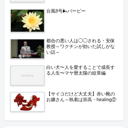
台風8号🌬️バービー
都合の悪い人は◯◯される・安保
教授～ワクチンが効いた試しがな
い話～
白い犬〜人を愛することで成長す
る人生〜マヤ暦太陽の紋章編
【サイコだけど大丈夫】赤い靴の
お嬢さん～執着は崇高・healing②