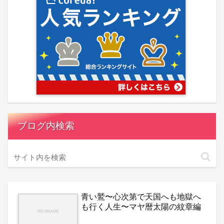
ブログ内検索
青い鷲〜心次第で天国へも地獄へ
も行く人生〜マヤ暦太陽の紋章編