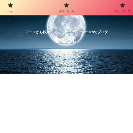
top
お問い合わせ
サイトマップ
アニメから政治まで。一般ピープーdatukoのブログ
脱弧の月