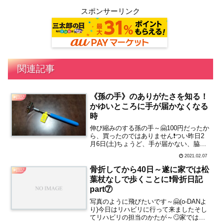
スポンサーリンク
関連記事
《孫の手》のありがたさを知る！
#日記
かゆいところに手が届かなくなる
時
伸び縮みのする孫の手～🤗100円だったか
ら、買ったのではありません❗つい昨日2
月6日(土)ちょうど、手が届かない、脇の
少し背中よりのところが～🙄かゆくなり
2021.02.07
ました❗手が届かない～🙄のではない❗体が
かたくなり、肩が柔軟じゃ無くなったか
骨折してから40日～遂に家では松
#日記
らだと思い...
葉杖なしで歩くことに❗骨折日記
part⑦
写真のように飛びたいです～🤗(o-DANよ
り)今日はリハビリに行って来ましたそし
てリハビリの担当のかたが～🙄家では松