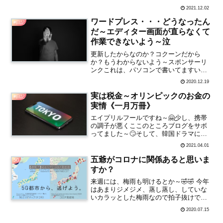
葉杖なしで歩いてくれてるんですね？な
2021.12.02
んて、聞いてきたのです⁉️いやはや～🙄ま
だ松葉杖持ってましたよ～😧松葉杖なし
ワードプレス・・・どうなったん
#日記
でそして❗家...
だ～エディター画面が直らなくて
作業できないよう～泣
更新したからなのか？コクーンだから
か？もうわからないよう～スポンサーリ
ンクこれは、パソコンで書いてますいつ
もは、前にも書きましたが携帯でブログ
2020.12.19
してましたここまで、携帯でやってき
て、急にパソコンって・・・出来なくは
実は税金～オリンピックのお金の
#日記
ないんですでも～こんな感じエ...
実情《一月万冊》
エイプリルフールですね～🤗少し、携帯
の調子が悪くここのところブログをサボ
ってました～🙄そして、韓国ドラマに嵌
まってます・・・《photo・OーDAN》し
2021.04.01
かし、嘘でも何でもない、オリンピック
のお金のかかりよう・・・オリンピック
五爺がコロナに関係あると思いま
5G
やるやる詐欺も真...
すか？
来週には、梅雨も明けるとか～🤣🤣 今年
はあまりジメジメ、蒸し蒸し、していな
いカラッとした梅雨なので拍子抜けです
が～😑😑 攻撃されているような、雷⚡ま
2020.07.15
さに攻撃されていたような、雷でしたね
😅⚡⚡⚡ 特に、横浜～横田基地🔈🔉 週末は