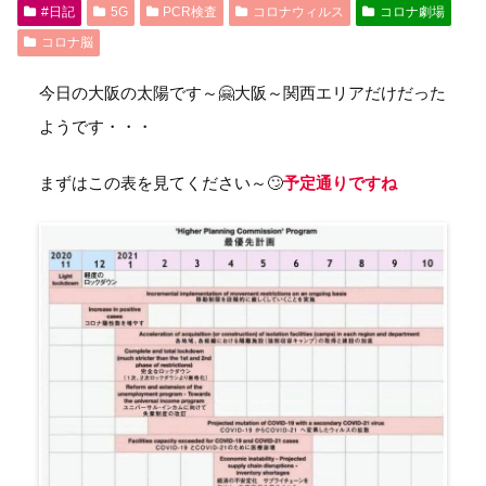
#日記
5G
PCR検査
コロナウィルス
コロナ劇場
コロナ脳
今日の大阪の太陽です～🤗大阪～関西エリアだけだった
ようです・・・
まずはこの表を見てください～🙄
予定通りですね