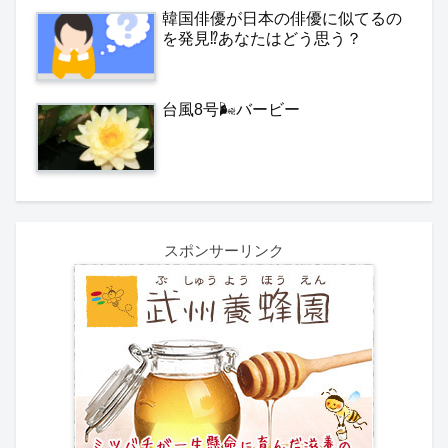
韓国俳優が日本の俳優に似てるの
を発見⁉️あなたはどう思う？
台風8号🌬️バービー
スポンサーリンク