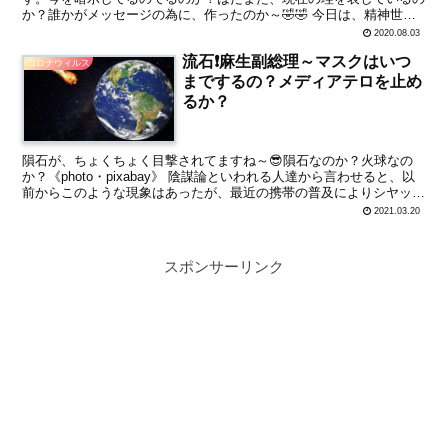
か？誰かがメッセージの為に、作ったのか～🤣🤣 今日は、精神世界
の鉄人様のblogから、紹介したいと思います。 これ...
2020.08.03
流石❗麻生副総理～マスクはいつ
コロナウィルス
までするの？メディアテロを止め
るか？
隕石が、ちょくちょく目撃されてますね～😎隕石なのか？火球なの
か？《photo・pixabay》 陰謀論といわれる人達から言わせると、以
前からこのような現象はあったが、最近の携帯の普及によりシヤッタ
ーチャンスが各々にあるために増えたと思うよう...
2021.03.20
スポンサーリンク