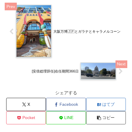
大阪万博🇯🇵とガラナとキャラメルコーン
[安倍総理辞任]在任期間366日
シェアする
X
Facebook
はてブ
Pocket
LINE
コピー