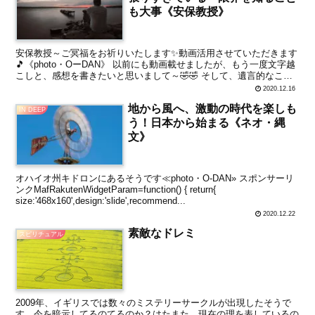
も大事《安保教授》
安保教授～ご冥福をお祈りいたします✨動画活用させていただきます
🎵《photo・OーDAN》 以前にも動画載せましたが、もう一度文字越
こしと、感想を書きたいと思いまして～🤣🤣 そして、遺言的なこの
感じ スポンサーリンク 世界的免疫学者・安保教...
2020.12.16
地から風へ、激動の時代を楽しも
IN DEEP
う！日本から始まる《ネオ・縄
文》
オハイオ州キドロンにあるそうです≪photo・O-DAN» スポンサーリ
ンクMafRakutenWidgetParam=function() { return{
size:'468x160',design:'slide',recommend...
2020.12.22
素敵なドレミ
スピリチュアル
2009年、イギリスでは数々のミステリーサークルが出現したそうで
す。今を暗示してるのてるのか？はたまた、現在の理を表しているの