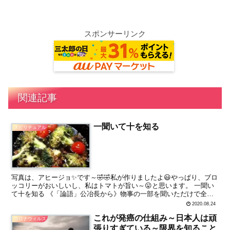
スポンサーリンク
関連記事
一聞いて十を知る
スピリチュアル
写真は、アヒージョ✨です～🤣🤣私が作りましたよ😃やっぱり、ブロ
ッコリーがおいしいし、私はトマトが旨い～😛と思います。 一聞い
て十を知る 《「論語」公冶長から》物事の一部を聞いただけで全部
を理解できる。賢明で察しのいいことのたとえ。一を以て万...
2020.08.24
これが発癌の仕組み～日本人は頑
コロナウィルス
張りすぎている～限界を知ること