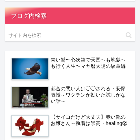
ブログ内検索
青い鷲〜心次第で天国へも地獄へ
も行く人生〜マヤ暦太陽の紋章編
都合の悪い人は◯◯される・安保
教授～ワクチンが効いた試しがな
い話～
【サイコだけど大丈夫】赤い靴の
お嬢さん～執着は崇高・healing②