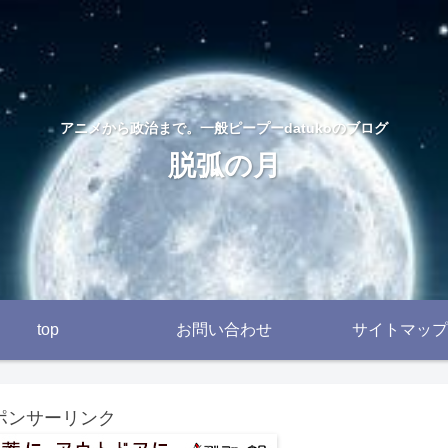
アニメから政治まで。一般ピープーdatukoのブログ
脱弧の月
top
お問い合わせ
サイトマップ
ポンサーリンク