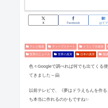
X
Facebook
はてブ
テレビ報道
ディープステート
トランプ大統領
世界のニュース
世界の真実
日本の真実
陰
色々Googleで調べれば何でも出てく
てきました～🤗
以前テレビで、《夢はドラえもんを作る
ち本当に作れるのかもですね✨