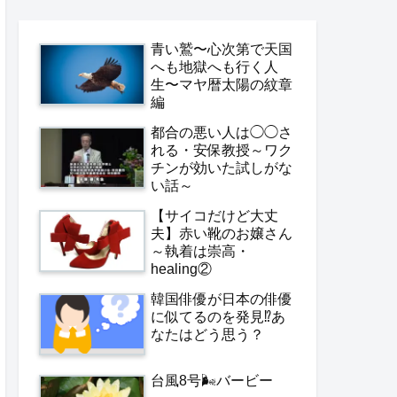
青い鷲〜心次第で天国
へも地獄へも行く人
生〜マヤ暦太陽の紋章
編
都合の悪い人は◯◯さ
れる・安保教授～ワク
チンが効いた試しがな
い話～
【サイコだけど大丈
夫】赤い靴のお嬢さん
～執着は崇高・
healing②
韓国俳優が日本の俳優
に似てるのを発見⁉️あ
なたはどう思う？
台風8号🌬️バービー