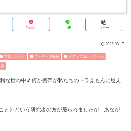
Pocket
LINE
コピー
2023.03.17
プロパガンダ
プーチン大統領
メディアコントロール
謀論
る便利な世の中🎵何か携帯が私たちのドラえもんに思え
こと》という研究者の方が居られましたが、あなが