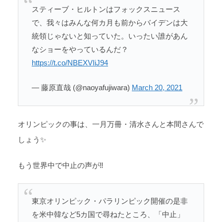
スティーブ・ヒルトンはフォックスニュース
で、我々はみんな何カ月も前からバイデンは大
統領じゃないと知っていた。いったい誰があん
なショーをやっているんだ？
https://t.co/NBEXVIiJ94
— 藤原直哉 (@naoyafujiwara)
March 20, 2021
オリンピックの事は、一月万冊・清水さんと本間さんで
しょう✨
もう世界中で中止の声が‼️
東京オリンピック・パラリンピック開催の是非
を米中韓など5カ国で尋ねたところ、「中止」