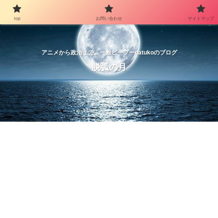
top
お問い合わせ
サイトマップ
アニメから政治まで。一般ピープーdatukoのブログ
脱弧の月