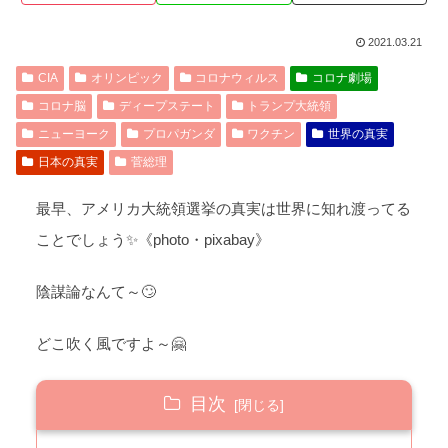
2021.03.21
CIA
オリンピック
コロナウィルス
コロナ劇場
コロナ脳
ディープステート
トランプ大統領
ニューヨーク
プロパガンダ
ワクチン
世界の真実
日本の真実
菅総理
最早、アメリカ大統領選挙の真実は世界に知れ渡ってる
ことでしょう✨《photo・pixabay》
陰謀論なんて～🙄
どこ吹く風ですよ～🤗
目次