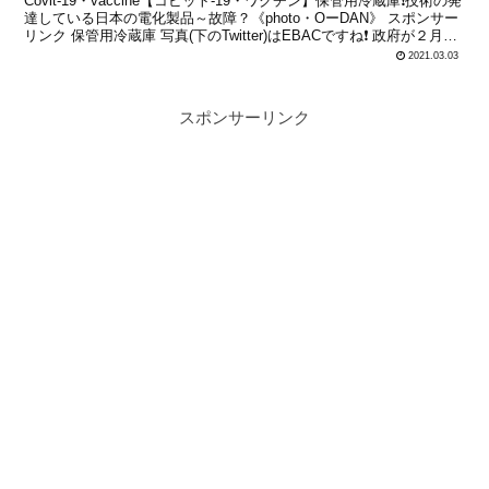
Covit-19・vaccine【コビット-19・ワクチン】保管用冷蔵庫❗技術の発
達している日本の電化製品～故障？《photo・OーDAN》 スポンサー
リンク 保管用冷蔵庫 写真(下のTwitter)はEBACですね❗ 政府が２月下
旬の接種...
2021.03.03
スポンサーリンク