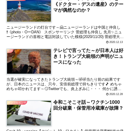
《ドクター・デスの遺産》のテー
マが偶然なのか？
ニュージーランドの灯台です～🤗ニュージーランドは中国と仲良し
❗《photo・OーDAN》 スポンサーリンク 菅総理も仲良し 先月✨ニュ
ージーランドの首相と電話対談していた模様(2020/11/20) 菅総理大臣
はニュージーランドのアーダーン...
2020.12.13
テレビで言ってた～が日本人は好
CIA
き！トランプ大統領の声明がニュ
ースになった
当選が確実になってきたトランプ大統領～🤣🤣当たり前の結果です
が、日本のニュースは、只今、安倍前総理で持ちきりです🎵 めちゃ
めちゃ叩かれてます～🙄Twitterでも、炎上ぎみに・・・ 何かに誘導
されているような～ スポンサーリンク トランプ大...
2020.12.28
令和こそこそ話～ワクチン1000
インフルエンザ
回分破棄・保管用冷蔵庫が故障？