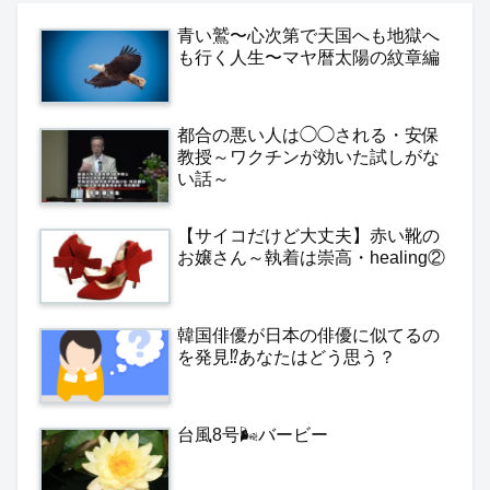
青い鷲〜心次第で天国へも地獄へ
も行く人生〜マヤ暦太陽の紋章編
都合の悪い人は◯◯される・安保
教授～ワクチンが効いた試しがな
い話～
【サイコだけど大丈夫】赤い靴の
お嬢さん～執着は崇高・healing②
韓国俳優が日本の俳優に似てるの
を発見⁉️あなたはどう思う？
台風8号🌬️バービー