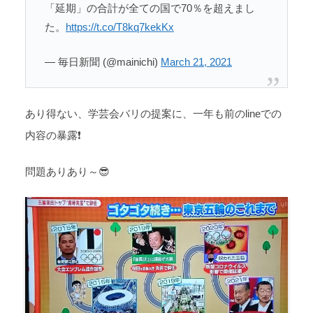
「延期」の合計が全ての国で70％を超えまし
た。
https://t.co/T8kq7kekKx
— 毎日新聞 (@mainichi)
March 21, 2021
あり得ない、学芸会バリの提案に、一年も前のlineでの
内容の暴露❗
問題ありあり～😎