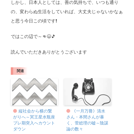
しかし、日本人としては、善の気持ちで、いつも通り
の、変わらぬ生活をしていれば、大丈夫じゃないかなぁ
と思う今日この頃です❗
ではこの辺で～👊😆🎵
読んでいただきありがとうございます
関連
縦社会から横の繋
《一月万冊》清水
がりへ～冥王星水瓶座
さん・本間さんが暴
プレ期突入へカウント
く、菅総理の嘘～陰謀
ダウン
論の数々