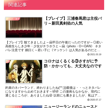
関連記事
【ブレイブ】三浦春馬君は主役バ
アニメ・漫画
リ～新田真剣佑の人気
【ブレイブ】観てきましたよ～🤗平日の午後だったのですが～🙄若い
高校生らしき少年・少女がチラホラと～🤗《photo・OーDAN》 ネタ
バレ注意です 娘曰く～若い子に《マッケン》は人気があるのだとか
～🤗 スポンサーリンク 私は、いつもの如く❗ ...
2021.03.19
コロナはくるくる③さすがに予
5G
防・かかっても、大丈夫なのです
約束のネバーランド、終わりましたね(^^;)))最後は・・っとネタバレ
になりますから止めておきます～🤣🤣 この漫画もなかなか、現代に
通じるところが、ありましたね😲 以前にも書きましたが、私はアニ
メ、漫画✨と結構、隠れオタク😅なのです🎵嵌まる...
2020.07.17
ニュージーランドのニュースと
コロナウィルス