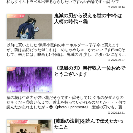
私もタイムトラベル出来るならしたいですね✨勿論です～🤗 ヤフー
で、記事になるほどなんて～🤗 タイムトラベルできるならど...
2020.08.14
鬼滅の刃から視える世の中❗今は
アニメ・漫画
人柄の時代～🤗
以前に買いました❗伊黒小芭内のキーホルダー～🤣🤣今は買えます
が、前は品切だった😅これは、めちゃめちゃ、かわいいです(*≧з≦)そ
して、来月には、映画も❗ 今回は、鬼滅の刃 少し、ネタバレになりま
すので、ご注意ください❗ スポンサーリンク 今...
2020.09.27
《鬼滅の刃》興行収入一位おめで
#日記
とうございます
藤の花は生命力が強い花だそうです～🤗そして❗くぐるのがダメなの
だそうだ～🙄言い伝えで、首上を持っていかれるのだとか・・・何で
読んだか忘れましたが～😎《photo・printreste》 鬼滅の刃でも、藤の
花は中々のガード効果のある代物ですね...
2020.12.31
[波動の法則]を読んで伝えたかっ
スピリチュアル
たこと