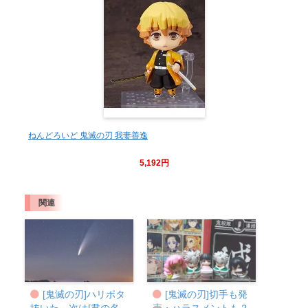
ねんどろいど 鬼滅の刃 我妻善逸
5,192円
関連
[鬼滅の刃]ハリポタ
[鬼滅の刃]切手も発