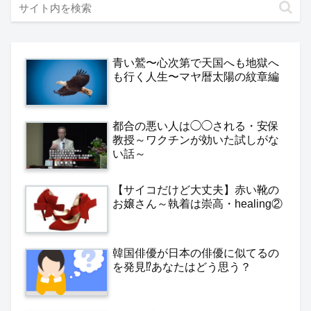
青い鷲〜心次第で天国へも地獄へ
も行く人生〜マヤ暦太陽の紋章編
都合の悪い人は◯◯される・安保
教授～ワクチンが効いた試しがな
い話～
【サイコだけど大丈夫】赤い靴の
お嬢さん～執着は崇高・healing②
韓国俳優が日本の俳優に似てるの
を発見⁉️あなたはどう思う？