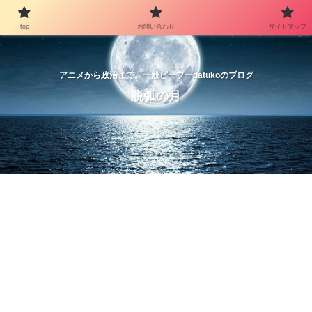
top
お問い合わせ
サイトマップ
アニメから政治まで。一般ピープーdatukoのブログ
脱弧の月