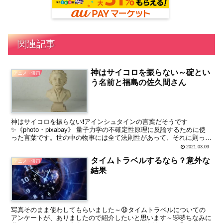
関連記事
神はサイコロを振らない～碇とい
アニメ・漫画
う名前と福島の佐久間さん
神はサイコロを振らない❗アインシュタインの言葉だそうです
✨《photo・pixabay》 量子力学の不確定性原理に反論するために使
った言葉です。世の中の物事には全て法則性があって、それに則って
すべてが動くという考えです。 つまり、偶然はない...
2021.03.09
タイムトラベルするなら？意外な
アニメ・漫画
結果
写真そのまま使わしてもらいました～😧タイムトラベルについての
アンケートが、ありましたので紹介したいと思います～🤣🤣ちなみに