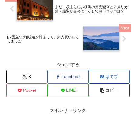
未だ、収まらない横浜の異臭騒ぎとアメリカ
第７艦隊が台湾に！そしてヨーロッパは？
[八雲立つ 灼]続編が始まって、大人買いして
しまった
シェアする
X
Facebook
はてブ
Pocket
LINE
コピー
スポンサーリンク