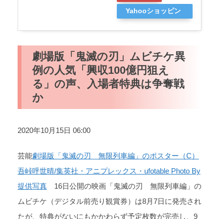
Yahooショッピン
グ
劇場版「鬼滅の刃」ムビチケ異
例の人気「興収100億円狙え
る」の声、入場者特典は争奪戦
か
2020年10月15日 06:00
芸能
劇場版「鬼滅の刃 無限列車編」のポスター（C）
吾峠呼世晴/集英社・アニプレックス・ufotable Photo By
提供写真
16日公開の映画「鬼滅の刃 無限列車編」の
ムビチケ（デジタル前売り観賞券）は8月7日に発売され
たが、特典がないにもかかわらず予定枚数が完売し、9