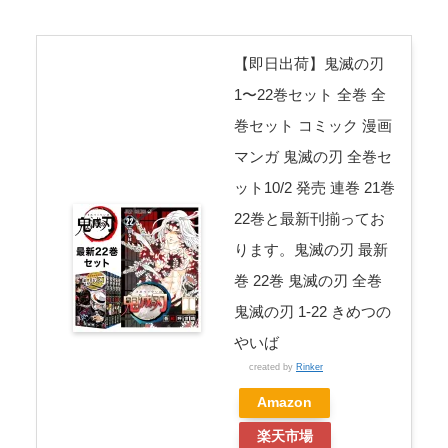
【即日出荷】鬼滅の刃
1〜22巻セット 全巻 全
巻セット コミック 漫画
マンガ 鬼滅の刃 全巻セ
ット10/2 発売 連巻 21巻
22巻と最新刊揃ってお
ります。鬼滅の刃 最新
巻 22巻 鬼滅の刃 全巻
鬼滅の刃 1-22 きめつの
やいば
created by
Rinker
Amazon
楽天市場