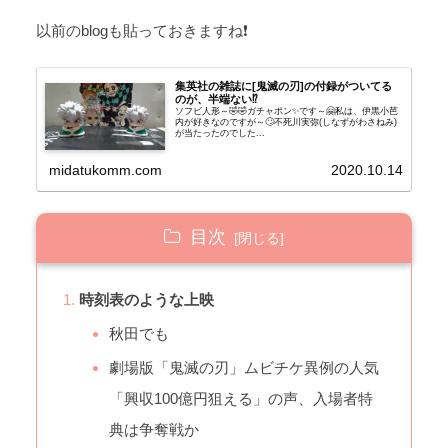
以前のblogも貼っておきますね❗
集英社の雑誌に[鬼滅の刃]の付録がついてる
のが、半端ない⁉️
ソフビ人形～🤣🤣ガチャポン✨です～🤗私は、伊黒小芭
内が好きなのですが～🙄不死川実弥(しなずがわさねみ)
が当たったのでした...
midatukomm.com
2020.10.14
目次
時刻表のような上映
秋田でも
劇場版「鬼滅の刃」ムビチケ異例の人気
「興収100億円狙える」の声、入場者特
典は争奪戦か