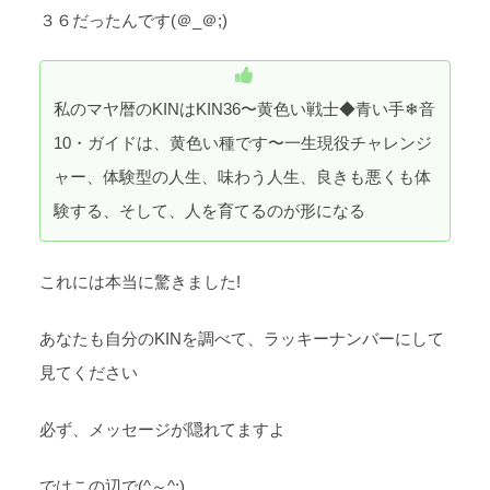
３６だったんです(＠_＠;)
私のマヤ暦のKINはKIN36〜黄色い戦士◆青い手❄音
10・ガイドは、黄色い種です〜一生現役チャレンジ
ャー、体験型の人生、味わう人生、良きも悪くも体
験する、そして、人を育てるのが形になる
これには本当に驚きました!
あなたも自分のKINを調べて、ラッキーナンバーにして
見てください
必ず、メッセージが隠れてますよ
ではこの辺で(⁠^⁠～⁠^⁠;⁠)⁠ゞ