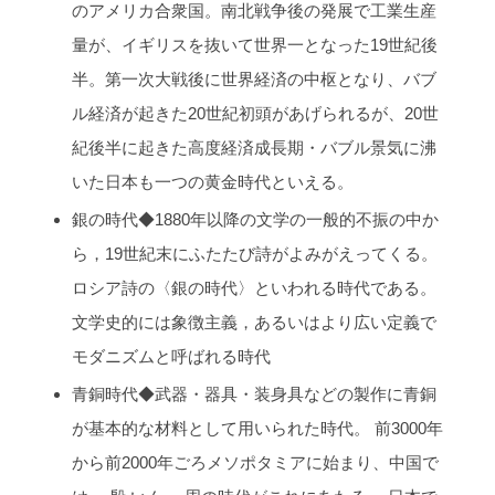
のアメリカ合衆国。南北戦争後の発展で工業生産
量が、イギリスを抜いて世界一となった19世紀後
半。第一次大戦後に世界経済の中枢となり、バブ
ル経済が起きた20世紀初頭があげられるが、20世
紀後半に起きた高度経済成長期・バブル景気に沸
いた日本も一つの黄金時代といえる。
銀の時代◆1880年以降の文学の一般的不振の中か
ら，19世紀末にふたたび詩がよみがえってくる。
ロシア詩の〈銀の時代〉といわれる時代である。
文学史的には象徴主義，あるいはより広い定義で
モダニズムと呼ばれる時代
青銅時代◆武器・器具・装身具などの製作に青銅
が基本的な材料として用いられた時代。 前3000年
から前2000年ごろメソポタミアに始まり、中国で