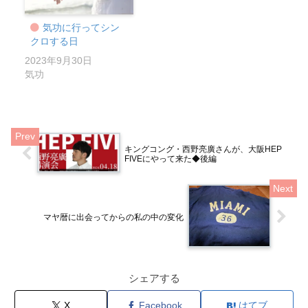
気功に行ってシン
クロする日
2023年9月30日
気功
キングコング・西野亮廣さんが、大阪HEP
FIVEにやって来た◆後編
マヤ暦に出会ってからの私の中の変化
シェアする
X
Facebook
はてブ