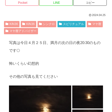
Pocket
LINE
コピー
2024.04.25
KIN36
KIN36
シンクロ
スピリチュアル
マヤ暦
マヤ暦アドバイザー
写真は今日４月２５日、満月の次の日の夜20:30のもの
です🌕
怖いくらい幻想的
その他の写真も見てください