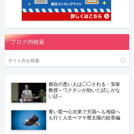
ブログ内検索
都合の悪い人は◯◯される・安保
教授～ワクチンが効いた試しがな
い話～
青い鷲〜心次第で天国へも地獄へ
も行く人生〜マヤ暦太陽の紋章編