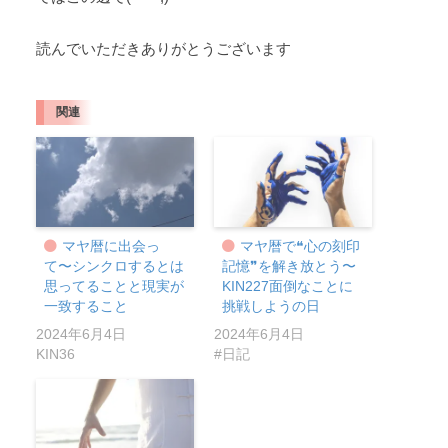
読んでいただきありがとうございます
関連
マヤ暦に出会っ
マヤ暦で❝心の刻印
て〜シンクロするとは
記憶❞を解き放とう〜
思ってることと現実が
KIN227面倒なことに
一致すること
挑戦しようの日
2024年6月4日
2024年6月4日
KIN36
#日記