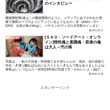
のインタビュー
螺旋階段❗私達はこの螺旋階段のように、メディアにあてがわれた情
報で無限ループのように下っているようなもの～😛《photo・Oー
DAN》 以前の私のblogに、バチカンのヴィガロ大司祭のインタビュ
ーを載せました 関連リンク・一部広告含む IN...
2021.03.17
[ＳＡＯ・ソードアート・オンラ
アニメ・漫画
イン]悟性魂と意識魂・若者の魂
は大人～弐の珠
写真は・・私の子供達～🤣🤣寝てます赤ちゃんが、現在、花の高校三
年生～🎵僕ら離ればなれになろうとも～🎵なんて歌もありましたよね
😅私はいくつなんだ～🤣🤣(18年前の写真です～かわいいよ～🤗)ゲー
ムボーイですよ～😎 前回、の説明で終わってしまいま...
2020.11.06
スポンサーリンク