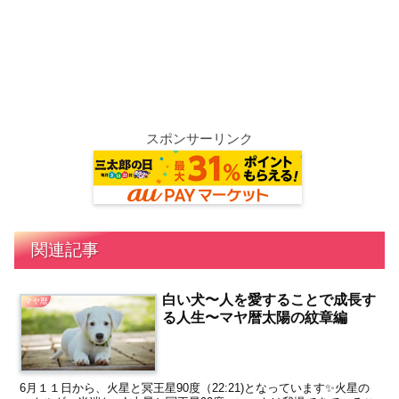
スポンサーリンク
関連記事
白い犬〜人を愛することで成長す
マヤ暦
る人生〜マヤ暦太陽の紋章編
6月１１日から、火星と冥王星90度（22:21)となっています✨火星の