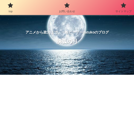
top
お問い合わせ
サイトマップ
アニメから政治まで。一般ピープーdatukoのブログ
脱弧の月