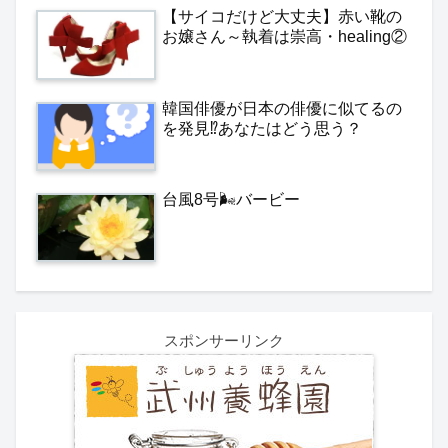
【サイコだけど大丈夫】赤い靴の
お嬢さん～執着は崇高・healing②
韓国俳優が日本の俳優に似てるの
を発見⁉️あなたはどう思う？
台風8号🌬️バービー
スポンサーリンク