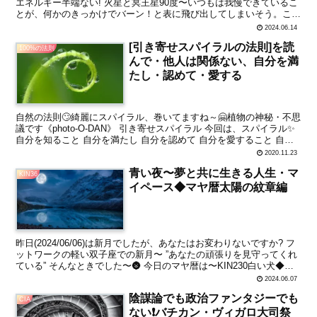
エネルギー半端ない! 火星と冥王星90度〜いつもは我慢できているこ
とが、何かのきっかけでバーン！と表に飛び出してしまいそう。この
日の怒りは、物や人にぶつけてしまうと元に戻...
2024.06.14
[引き寄せスパイラルの法則]を読
100%の法則
んで・他人は関係ない、自分を満
たし・認めて・愛する
自然の法則🙄綺麗にスパイラル、巻いてますね～🤗植物の神秘・不思
議です《photo-O-DAN》 引き寄せスパイラル 今回は、スパイラル✨
自分を知ること 自分を満たし 自分を認めて 自分を愛すること 自分
を大事にすることで、引き寄せられる～...
2020.11.23
青い夜〜夢と共に生きる人生・マ
KIN36
イペース◆マヤ暦太陽の紋章編
昨日(2024/06/06)は新月でしたが、あなたはお変わりないですか? フ
ットワークの軽い双子座での新月〜 ”あなたの頑張りを見守ってくれ
ている” そんなときでした〜🌚 今日のマヤ暦は〜KIN230白い犬◆白
い風音9〜家族を想う日 マヤ暦...
2024.06.07
陰謀論でも政治ファンタジーでも
CIA
ない❗バチカン・ヴィガロ大司祭