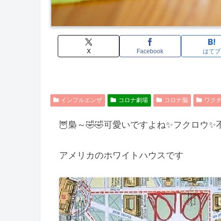
X
Facebook
はてブ
インフルエンザ
コロナ劇場
コロナ脳
ワク
🦉梟～🤣🤣可愛いですよね✨フクロウ
アメリカのホワイトハウスです