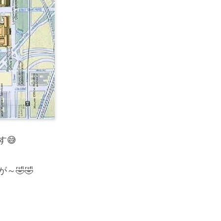
😅
～🤣🤣