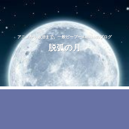
アニメから政治まで。一般ピープーdatukoのブログ
脱弧の月