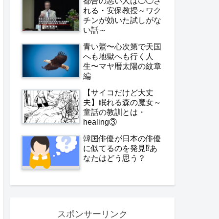
都合の悪い人は◯◯さ
れる・安保教授～ワク
チンが効いた試しがな
い話～
青い鷲〜心次第で天国
へも地獄へも行く人
生〜マヤ暦太陽の紋章
編
【サイコだけど大丈
夫】眠れる森の魔女～
童話の教訓とは・
healing③
韓国俳優が日本の俳優
に似てるのを発見⁉️あ
なたはどう思う？
スポンサーリンク