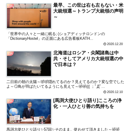
最早、この世は右も左もない・米
CIA
大統領選～トランプ大統領の声明
～
「世界中の人々と一緒に眠る;-)ショアディッチロンドンの
「DictionaryHostel」の正面にある広告看板KATH...
2020.12.20
北海道はロシア・尖閣諸島は中
CIA
共・そしてアメリカ大統領選の中
で日本は？
二日前の朝の太陽～🤣🤣隠れてるのか？見えてるのか？変な空でした
よ～🙄鳥が羽ばたいてるようにも見えて～🤣🤣((( ；ﾟДﾟ...
2020.12.10
[馬渕大使ひとり語り]こころの浄
CIA
化・一人ひとり善の気持ちを
馬渕大使ひとり語り✨57回✨そのまま、使わせて頂きました～🤣🤣