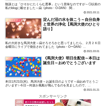
陰謀とは「ひそかにたくらむ悪事」という意味なのですが～🙄以前の
私のblogに載せました～🤗《photo・O-DAN》 関...
2021.03.11
淀んだ沼の水を抜こう～自分自身
イルミナティ
と世界の浄化【馬渕大使のひとり
語り】
私の大好きな馬渕大使～🤗そろそろかと思ってましたら、２月２６日
金曜日にライブで発信されてました《photo・OーDAN》...
2021.03.01
《馬渕大使》明日生配信～本日は
#日記
誕生日～おめでとうございます
本日1月21日(木)、馬渕大使～お誕生日のようです～🤗おめでとうご
ざいます✨今日～何故か風船が飛んでるのを見ましたので、...
2021.01.21
スポンサーリンク