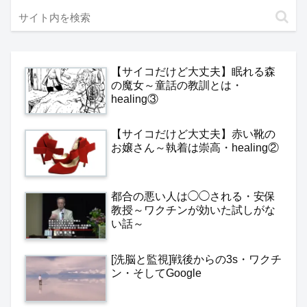
【サイコだけど大丈夫】眠れる森
の魔女～童話の教訓とは・
healing③
【サイコだけど大丈夫】赤い靴の
お嬢さん～執着は崇高・healing②
都合の悪い人は◯◯される・安保
教授～ワクチンが効いた試しがな
い話～
[洗脳と監視]戦後からの3s・ワクチ
ン・そしてGoogle