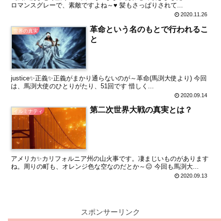
ロマンスグレーで、素敵ですよね～♥️ 髪もさっぱりされて...
2020.11.26
革命という名のもとで行われるこ
世界の真実
と
justice✨正義✨正義がまかり通らないのが～革命(馬渕大使より) 今回
は、馬渕大使のひとりがたり、51回です 惜しく...
2020.09.14
第二次世界大戦の真実とは？
イルミナティ
アメリカ✨カリフォルニア州の山火事です。凄まじいものがあります
ね。周りの町も、オレンジ色な空なのだとか～😑 今回も馬渕大...
2020.09.13
スポンサーリンク