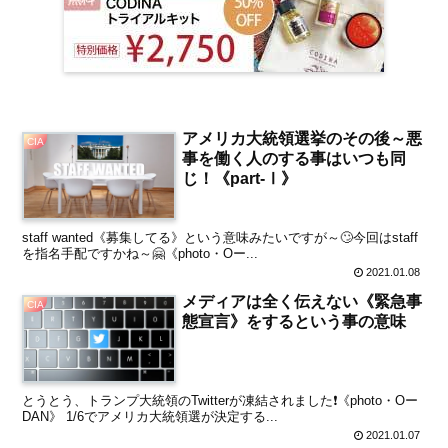
アメリカ大統領選挙のその後～悪
CIA
事を働く人のする事はいつも同
じ！《part-Ⅰ》
staff wanted《募集してる》という意味みたいですが～🙄今回はstaff
を指名手配ですかね～🤗《photo・Oー...
2021.01.08
メディアは全く伝えない《緊急事
CIA
態宣言》をするという事の意味
とうとう、トランプ大統領のTwitterが凍結されました❗《photo・Oー
DAN》 1/6でアメリカ大統領選が決定する...
2021.01.07