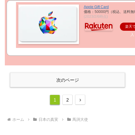
Apple Gift Card
価格：50000円（税込、送料無
(2023/2/6時点)
楽天
入
次のページ
次
1
2
へ
ホーム
日本の真実
馬渕大使