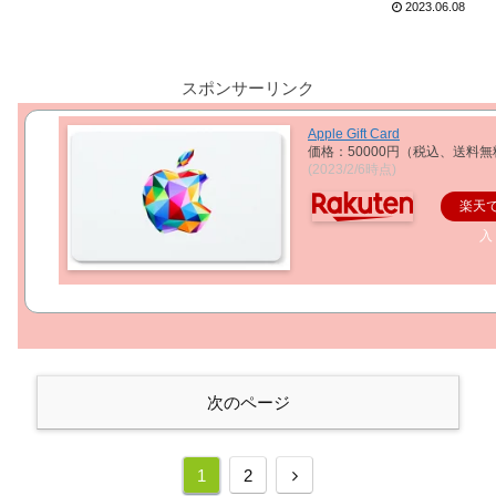
2023.06.08
スポンサーリンク
Apple Gift Card
価格：50000円（税込、送料無
(2023/2/6時点)
楽天
入
次のページ
次
1
2