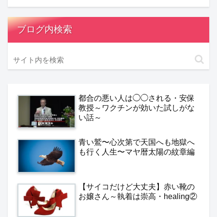
ブログ内検索
都合の悪い人は◯◯される・安保
教授～ワクチンが効いた試しがな
い話～
青い鷲〜心次第で天国へも地獄へ
も行く人生〜マヤ暦太陽の紋章編
【サイコだけど大丈夫】赤い靴の
お嬢さん～執着は崇高・healing②