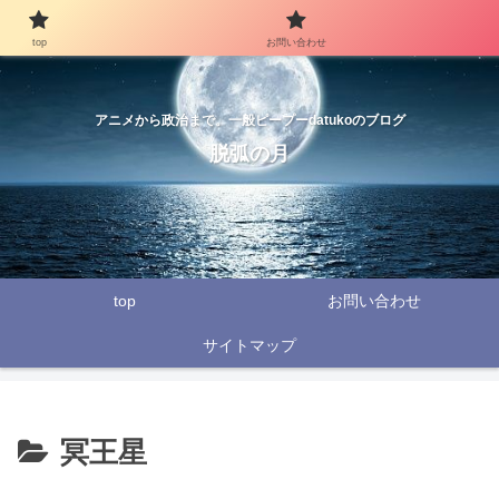
top
お問い合わせ
アニメから政治まで。一般ピープーdatukoのブログ
脱弧の月
top
お問い合わせ
サイトマップ
冥王星