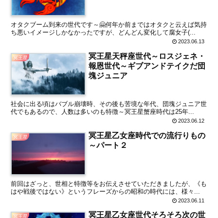
オタクブーム到来の世代です～🤗何年か前まではオタクと云えば気持
ち悪いイメージしかなかったですが、どんどん変化して腐女子(...
2023.06.13
冥王星天秤座世代～ロスジェネ・
冥王星
報恩世代～ギブアンドテイクだ団
塊ジュニア
社会に出る頃はバブル崩壊時、その後も苦境な年代、団塊ジュニア世
代でもあるので、人数は多いのも特徴～冥王星蟹座時代は25年...
2023.06.12
冥王星乙女座時代での流行りもの
冥王星
～パート２
前回はざっと、世相と特徴等をお伝えさせていただきましたが、《も
はや戦後ではない》というフレーズからの昭和の時代には、様々...
2023.06.11
冥王星乙女座世代そろそろ次の世
冥王星