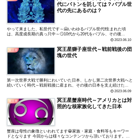
代にバトンを託しては？バブル世
代の先にあるのは？
やって来ました、私世代です～🤗いわゆるバブル世代❗生まれた頃
は、高度成長期の真っ只中～🙄10代から20代をバブル、その後...
2023.06.10
冥王星獅子座世代～戦前戦後の団
冥王星
塊の世代
第一次世界大戦で勝利にわいていた日本、しかし第二次世界大戦へと
続いていく時代～戦前戦後に産まれ、その後の日本を支え続けた...
2023.06.09
冥王星蟹座時代～アメリカとは対
冥王星
照的な核家族化してきた日本
蟹座は母性の象徴といわれてます😁家族・家庭・食料等もキーワー
ドとなります 今回からは様々なコンテンツから頂いております。...