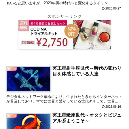
もいると思いますが、2020年風の時代へと変化するタイミン...
2023.06.27
スポンサーリンク
冥王星射手座世代～時代の変わり
冥王星
目を体感している人達
デジタルネットワーク革命により、生まれたときからインターネット
が普及しており、すでに世界と繋がっている世代🎵そして、世界...
2023.06.16
冥王星蠍座世代～オタクとビジュ
冥王星
アル系ようこそ～