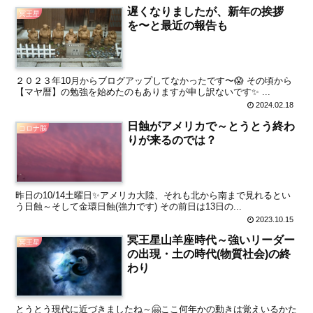
遅くなりましたが、新年の挨拶
冥王星
を〜と最近の報告も
２０２３年10月からブログアップしてなかったです〜😱 その頃から
【マヤ暦】の勉強を始めたのもありますが申し訳ないです✨ ...
2024.02.18
日蝕がアメリカで～とうとう終わ
コロナ脳
りが来るのでは？
昨日の10/14土曜日✨アメリカ大陸、それも北から南まで見れるとい
う日蝕～そして金環日蝕(強力です) その前日は13日の...
2023.10.15
冥王星山羊座時代～強いリーダー
冥王星
の出現・土の時代(物質社会)の終
わり
とうとう現代に近づきましたね～🤗ここ何年かの動きは覚えいるかた