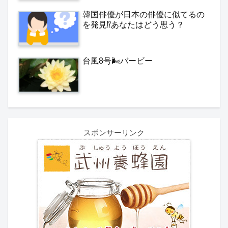
韓国俳優が日本の俳優に似てるの
を発見⁉️あなたはどう思う？
台風8号🌬️バービー
スポンサーリンク