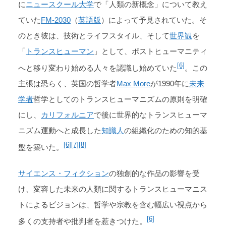
に
ニュースクール大学
で「人類の新概念」について教え
ていた
FM-2030
（
英語版
）によって予見されていた。そ
のとき彼は、技術とライフスタイル、そして
世界観
を
「
トランスヒューマン
」として、ポストヒューマニティ
[6]
へと移り変わり始める人々を認識し始めていた
。この
主張は恐らく、英国の哲学者
Max More
が1990年に
未来
学者
哲学としてのトランスヒューマニズムの原則を明確
にし、
カリフォルニア
で後に世界的なトランスヒューマ
ニズム運動へと成長した
知識人
の組織化のための知的基
[6]
[7]
[8]
盤を築いた。
サイエンス・フィクション
の独創的な作品の影響を受
け、変容した未来の人類に関するトランスヒューマニス
トによるビジョンは、哲学や宗教を含む幅広い視点から
[6]
多くの支持者や批判者を惹きつけた。