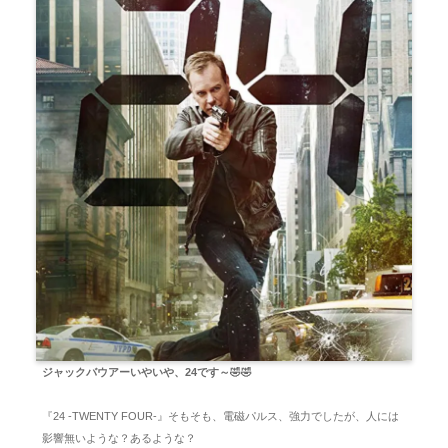
ジャックバウアーいやいや、24です～🤣🤣
『24 -TWENTY FOUR-』そもそも、電磁パルス、強力でしたが、人には
影響無いような？あるような？