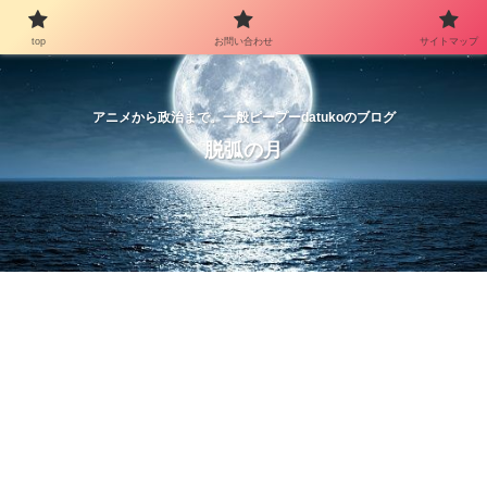
top
お問い合わせ
サイトマップ
アニメから政治まで。一般ピープーdatukoのブログ
脱弧の月