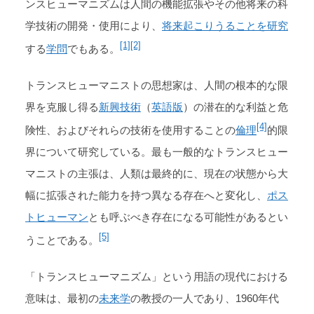
ンスヒューマニズムは人間の機能拡張やその他将来の科
学技術の開発・使用により、
将来起こりうることを研究
[1]
[2]
する
学問
でもある。
トランスヒューマニストの思想家は、人間の根本的な限
界を克服し得る
新興技術
（
英語版
）の潜在的な利益と危
[4]
険性、およびそれらの技術を使用することの
倫理
的限
界について研究している。最も一般的なトランスヒュー
マニストの主張は、人類は最終的に、現在の状態から大
幅に拡張された能力を持つ異なる存在へと変化し、
ポス
トヒューマン
とも呼ぶべき存在になる可能性があるとい
[5]
うことである。
「トランスヒューマニズム」という用語の現代における
意味は、最初の
未来学
の教授の一人であり、1960年代