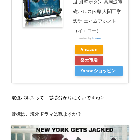
度 射撃ボタン 高周波電
磁パルス伝導 人間工学
設計 エイムアシスト
（イエロー）
created by
Rinker
Amazon
楽天市場
Yahooショッピン
グ
電磁パルスって～🤣🤣分かりにくいですね✨
皆様は、海外ドラマは観ますか？