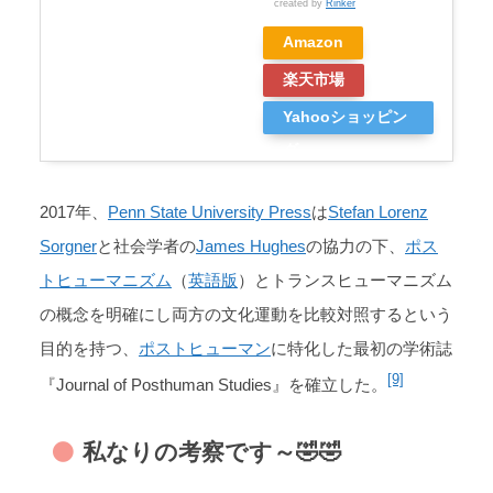
created by
Rinker
Amazon
楽天市場
Yahooショッピン
グ
2017年、
Penn State University Press
は
Stefan Lorenz
Sorgner
と社会学者の
James Hughes
の協力の下、
ポス
トヒューマニズム
（
英語版
）とトランスヒューマニズム
の概念を明確にし両方の文化運動を比較対照するという
目的を持つ、
ポストヒューマン
に特化した最初の学術誌
[9]
『Journal of Posthuman Studies』を確立した。
私なりの考察です～🤣🤣