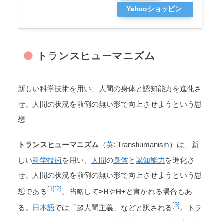
Yahooショッピン
グ
トランスヒューマニズム
新しい科学技術を用い、人間の身体と認知能力を進化さ
せ、人間の状況を前例の無い形で向上させようという思
想
トランスヒューマニズム
（
英
: Transhumanism）は、新
しい
科学
技術
を用い、
人間
の
身体
と
認知
能力
を進化さ
せ、人間の状況を前例の無い形で向上させようという思
[1]
[2]
想である
。省略して
>H
や
H+
と書かれる場合もあ
[3]
る。
日本語
では「超人間主義」などと訳される
。トラ